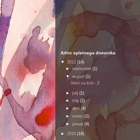
Arhiv spletnega dnevnika
▼
2011
(14)
►
september
(1)
▼
avgust
(1)
Verzi za krst - 2
►
julij
(1)
►
maj
(2)
►
april
(4)
►
marec
(1)
►
januar
(4)
►
2010
(18)