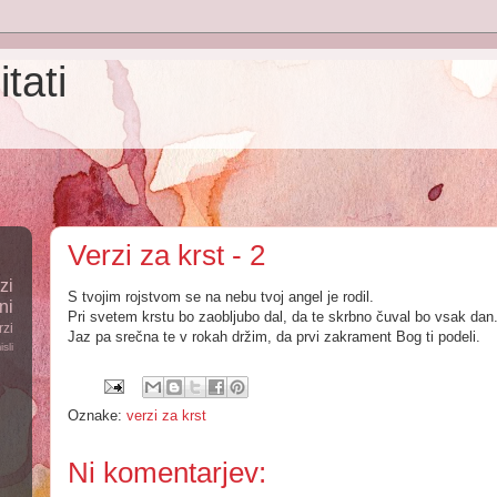
itati
Verzi za krst - 2
zi
S tvojim rojstvom se na nebu tvoj angel je rodil.
ni
Pri svetem krstu bo zaobljubo dal, da te skrbno čuval bo vsak dan
rzi
Jaz pa srečna te v rokah držim, da prvi zakrament Bog ti podeli.
isli
Oznake:
verzi za krst
Ni komentarjev: