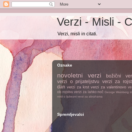
Verzi - Misli - C
Verzi, misli in citati.
Oznake
novoletni verzi
božični ver
verzi o prijateljstvu
verzi za rojst
dan
verzi za krst
verzi za valentinovo
ve
ob rojstvu
verzi za lahko noč
George Weinberg
m
misli o ljubezni
verzi za abrahama
Spremljevalci